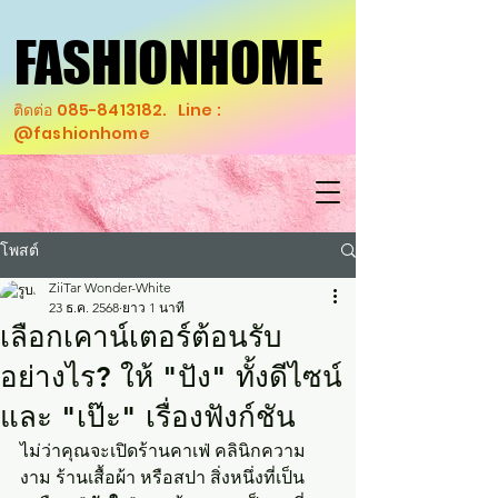
FASHIONHOME
FASHIONHOME
ติดต่อ
085-8413182
. Line :
@fashionhome
โพสต์
ZiiTar Wonder-White
23 ธ.ค. 2568
ยาว 1 นาที
เลือกเคาน์เตอร์ต้อนรับ
อย่างไร? ให้ "ปัง" ทั้งดีไซน์
และ "เป๊ะ" เรื่องฟังก์ชัน
ไม่ว่าคุณจะเปิดร้านคาเฟ่ คลินิกความ
งาม ร้านเสื้อผ้า หรือสปา สิ่งหนึ่งที่เป็น