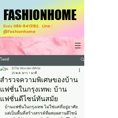
FASHIONHOME
FASHIONHOME
ติดต่อ
085-8413182
. Line :
@fashionhome
โพสต์
ZiiTar Wonder-White
25 พ.ค.
ยาว 1 นาที
สำรวจความพิเศษของบ้าน
แฟชั่นในกรุงเทพ: บ้าน
แฟชั่นดีไซน์ทันสมัย
บ้านแฟชั่นในกรุงเทพ ไม่ใช่แค่ที่อยู่อาศัย 
แต่เป็นพื้นที่สร้างสรรค์ที่ผสมผสานดีไซน์