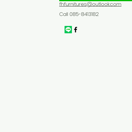
fhfurnitures@outlook.com
Call 085-8413182