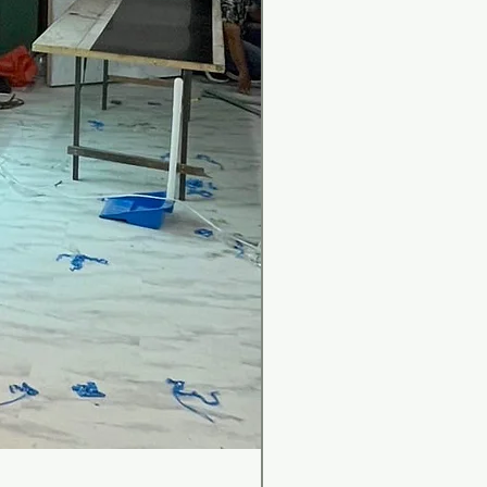
เคาน์เตอร์บาร์สไตล์มินิม