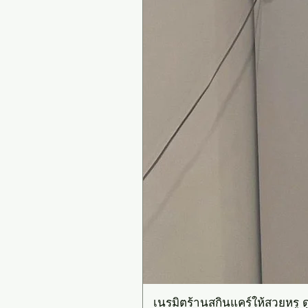
เนรมิตร้านสกินแคร์ให้สวยหรู ดู